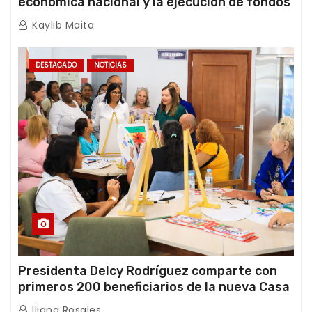
económica nacional y la ejecución de fondos
de emergencia post-sismos
Kaylib Maita
DESTACADO
NOTICIAS
Presidenta Delcy Rodríguez comparte con
primeros 200 beneficiarios de la nueva Casa
de los Abuelos “La Primavera” en Caracas
Iliana Rosales