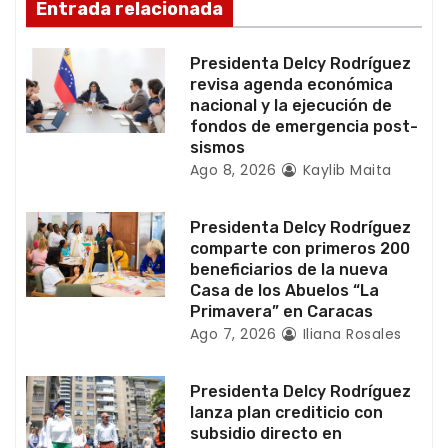
d
Entrada relacionada
e
Presidenta Delcy Rodríguez
e
revisa agenda económica
nacional y la ejecución de
n
fondos de emergencia post-
sismos
t
Ago 8, 2026
Kaylib Maita
r
Presidenta Delcy Rodríguez
a
comparte con primeros 200
beneficiarios de la nueva
d
Casa de los Abuelos “La
Primavera” en Caracas
a
Ago 7, 2026
Iliana Rosales
s
Presidenta Delcy Rodríguez
lanza plan crediticio con
subsidio directo en