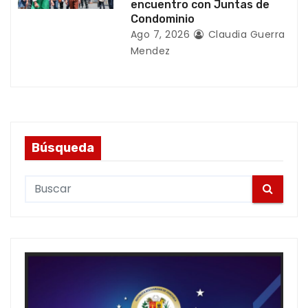
encuentro con Juntas de
Condominio
Ago 7, 2026
Claudia Guerra
Mendez
Búsqueda
S
e
a
r
c
h