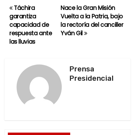
Táchira
Nace la Gran Misión
N
garantiza
Vuelta a la Patria, bajo
a
capacidad de
la rectoría del canciller
respuesta ante
Yván Gil
v
las lluvias
e
g
Prensa
a
Presidencial
c
i
ó
n