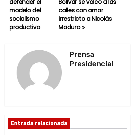
defender el
Bolívar se volcó a las
a
modelo del
calles con amor
socialismo
irrestricto a Nicolás
v
productivo
Maduro
e
g
Prensa
a
Presidencial
c
i
ó
n
d
Entrada relacionada
e