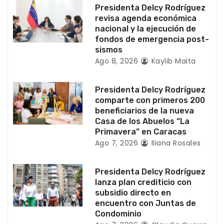
Presidenta Delcy Rodríguez
e
revisa agenda económica
nacional y la ejecución de
n
fondos de emergencia post-
sismos
t
Ago 8, 2026
Kaylib Maita
r
Presidenta Delcy Rodríguez
a
comparte con primeros 200
beneficiarios de la nueva
d
Casa de los Abuelos “La
Primavera” en Caracas
a
Ago 7, 2026
Iliana Rosales
s
Presidenta Delcy Rodríguez
lanza plan crediticio con
subsidio directo en
encuentro con Juntas de
Condominio