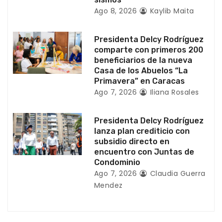
t
Ago 8, 2026
Kaylib Maita
r
Presidenta Delcy Rodríguez
a
comparte con primeros 200
beneficiarios de la nueva
d
Casa de los Abuelos “La
Primavera” en Caracas
a
Ago 7, 2026
Iliana Rosales
s
Presidenta Delcy Rodríguez
lanza plan crediticio con
subsidio directo en
encuentro con Juntas de
Condominio
Ago 7, 2026
Claudia Guerra
Mendez