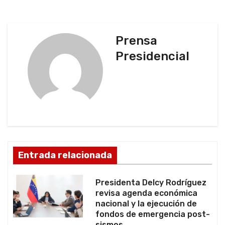
e
g
Prensa
a
Presidencial
c
i
ó
n
d
Entrada relacionada
e
Presidenta Delcy Rodríguez
e
revisa agenda económica
nacional y la ejecución de
n
fondos de emergencia post-
sismos