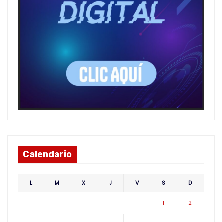
Calendario
L
M
X
J
V
S
D
1
2