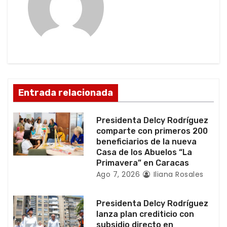
c
i
ó
n
d
Entrada relacionada
e
Presidenta Delcy Rodríguez
e
comparte con primeros 200
beneficiarios de la nueva
n
Casa de los Abuelos “La
Primavera” en Caracas
t
Ago 7, 2026
Iliana Rosales
r
Presidenta Delcy Rodríguez
a
lanza plan crediticio con
subsidio directo en