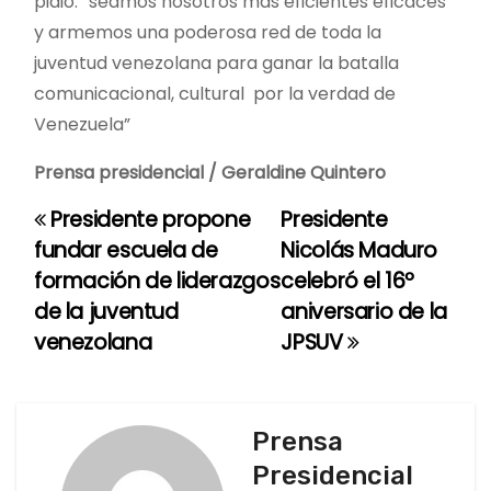
pidió: “seamos nosotros más eficientes eficaces
y armemos una poderosa red de toda la
juventud venezolana para ganar la batalla
comunicacional, cultural por la verdad de
Venezuela”
Prensa presidencial / Geraldine Quintero
Presidente propone
Presidente
N
fundar escuela de
Nicolás Maduro
a
formación de liderazgos
celebró el 16º
de la juventud
aniversario de la
v
venezolana
JPSUV
e
g
Prensa
a
Presidencial