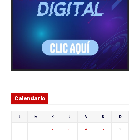
Calendario
L
M
X
J
V
S
D
1
2
3
4
5
6