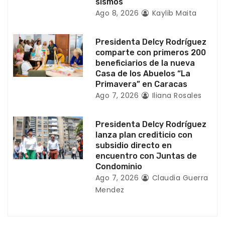
t
sismos
Ago 8, 2026
Kaylib Maita
r
a
Presidenta Delcy Rodríguez
comparte con primeros 200
d
beneficiarios de la nueva
Casa de los Abuelos “La
a
Primavera” en Caracas
Ago 7, 2026
Iliana Rosales
s
Presidenta Delcy Rodríguez
lanza plan crediticio con
subsidio directo en
encuentro con Juntas de
Condominio
Ago 7, 2026
Claudia Guerra
Mendez