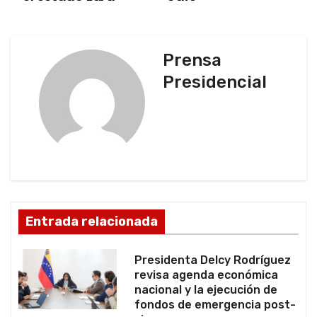
g
a
Prensa
c
Presidencial
i
ó
n
d
Entrada relacionada
e
e
Presidenta Delcy Rodríguez
revisa agenda económica
n
nacional y la ejecución de
fondos de emergencia post-