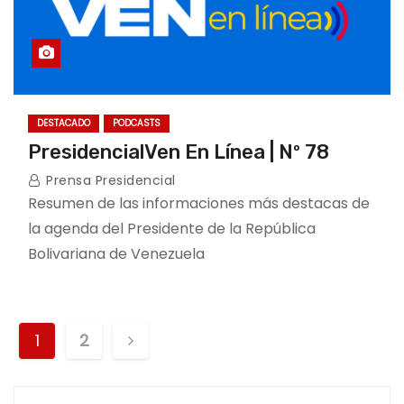
DESTACADO
PODCASTS
PresidencialVen En Línea | Nº 78
Prensa Presidencial
Resumen de las informaciones más destacas de
la agenda del Presidente de la República
Bolivariana de Venezuela
P
1
2
o