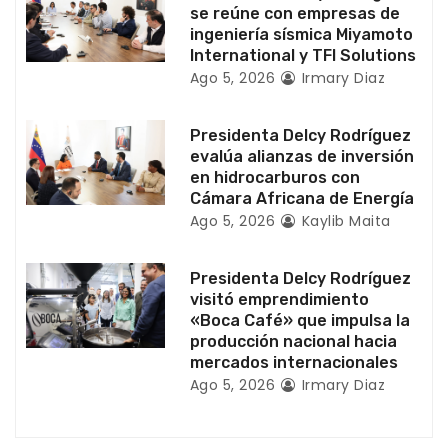
se reúne con empresas de
n
ingeniería sísmica Miyamoto
International y TFI Solutions
t
Ago 5, 2026
Irmary Diaz
r
Presidenta Delcy Rodríguez
a
evalúa alianzas de inversión
en hidrocarburos con
d
Cámara Africana de Energía
Ago 5, 2026
Kaylib Maita
a
s
Presidenta Delcy Rodríguez
visitó emprendimiento
«Boca Café» que impulsa la
producción nacional hacia
mercados internacionales
Ago 5, 2026
Irmary Diaz