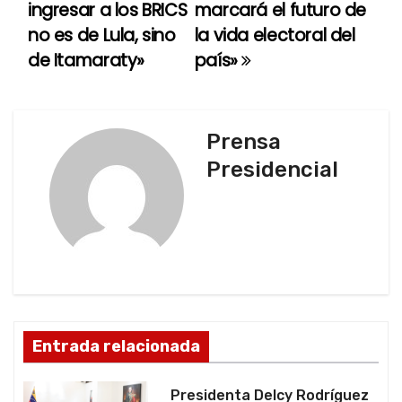
ingresar a los BRICS
marcará el futuro de
v
no es de Lula, sino
la vida electoral del
e
de Itamaraty»
país»
g
a
Prensa
c
Presidencial
i
ó
n
d
Entrada relacionada
e
e
Presidenta Delcy Rodríguez