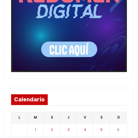
Calendario
L
M
X
J
V
S
D
1
2
3
4
5
6