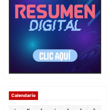
Calendario
L
M
X
J
V
S
D