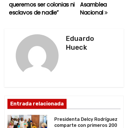
queremos ser colonias ni
Asamblea
e
esclavos de nadie”
Nacional
g
a
Eduardo
c
Hueck
i
ó
n
d
Entrada relacionada
e
e
Presidenta Delcy Rodríguez
comparte con primeros 200