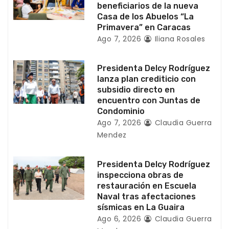
n
beneficiarios de la nueva
Casa de los Abuelos “La
t
Primavera” en Caracas
Ago 7, 2026
Iliana Rosales
r
a
Presidenta Delcy Rodríguez
lanza plan crediticio con
d
subsidio directo en
encuentro con Juntas de
a
Condominio
Ago 7, 2026
Claudia Guerra
s
Mendez
Presidenta Delcy Rodríguez
inspecciona obras de
restauración en Escuela
Naval tras afectaciones
sísmicas en La Guaira
Ago 6, 2026
Claudia Guerra