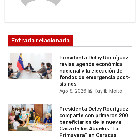
ó
n
d
Entrada relacionada
e
e
Presidenta Delcy Rodríguez
revisa agenda económica
n
nacional y la ejecución de
fondos de emergencia post-
t
sismos
Ago 8, 2026
Kaylib Maita
r
a
Presidenta Delcy Rodríguez
comparte con primeros 200
d
beneficiarios de la nueva
Casa de los Abuelos “La
a
Primavera” en Caracas