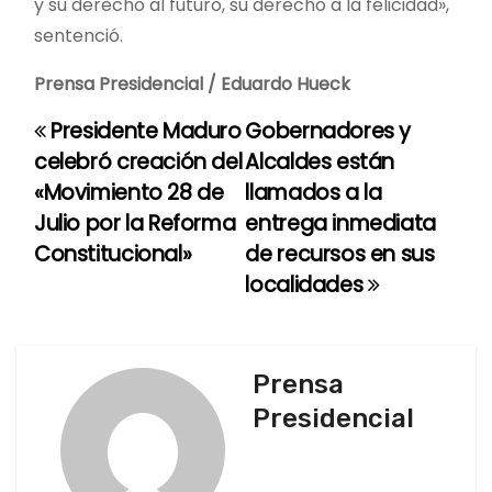
y su derecho al futuro, su derecho a la felicidad»,
sentenció.
Prensa Presidencial / Eduardo Hueck
Presidente Maduro
Gobernadores y
N
celebró creación del
Alcaldes están
a
«Movimiento 28 de
llamados a la
Julio por la Reforma
entrega inmediata
v
Constitucional»
de recursos en sus
e
localidades
g
a
Prensa
c
Presidencial
i