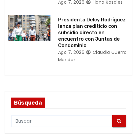
Ago 7, 2026
Iliana Rosales
s
Presidenta Delcy Rodríguez
lanza plan crediticio con
subsidio directo en
encuentro con Juntas de
Condominio
Ago 7, 2026
Claudia Guerra
Mendez
Búsqueda
S
e
a