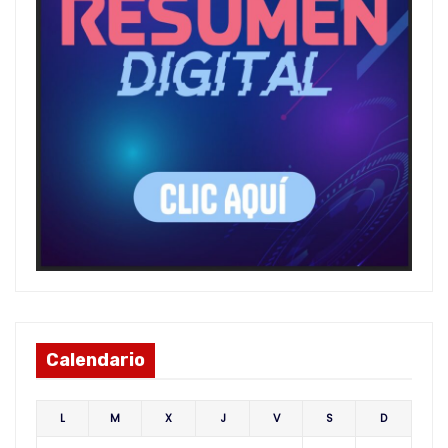
Calendario
L
M
X
J
V
S
D