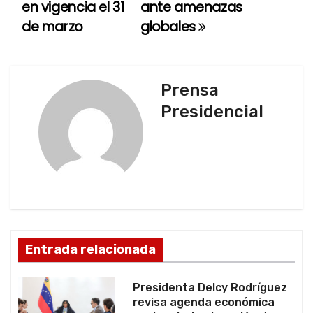
en vigencia el 31
ante amenazas
e
de marzo
globales
g
a
Prensa
c
Presidencial
i
ó
n
d
Entrada relacionada
e
e
Presidenta Delcy Rodríguez
revisa agenda económica