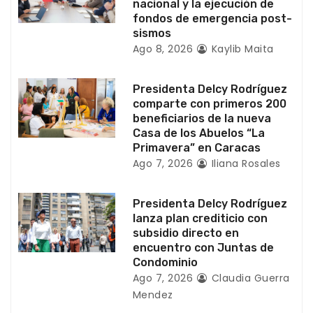
n
nacional y la ejecución de
fondos de emergencia post-
t
sismos
Ago 8, 2026
Kaylib Maita
r
a
Presidenta Delcy Rodríguez
comparte con primeros 200
d
beneficiarios de la nueva
Casa de los Abuelos “La
a
Primavera” en Caracas
Ago 7, 2026
Iliana Rosales
s
Presidenta Delcy Rodríguez
lanza plan crediticio con
subsidio directo en
encuentro con Juntas de
Condominio
Ago 7, 2026
Claudia Guerra
Mendez