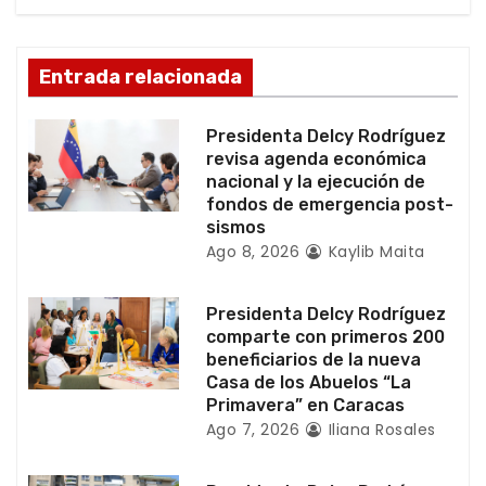
d
Entrada relacionada
e
e
Presidenta Delcy Rodríguez
revisa agenda económica
n
nacional y la ejecución de
fondos de emergencia post-
t
sismos
Ago 8, 2026
Kaylib Maita
r
a
Presidenta Delcy Rodríguez
comparte con primeros 200
d
beneficiarios de la nueva
Casa de los Abuelos “La
a
Primavera” en Caracas
Ago 7, 2026
Iliana Rosales
s