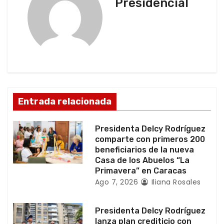
c
Presidencial
i
ó
n
d
Entrada relacionada
e
e
Presidenta Delcy Rodríguez
comparte con primeros 200
n
beneficiarios de la nueva
Casa de los Abuelos “La
t
Primavera” en Caracas
Ago 7, 2026
Iliana Rosales
r
a
Presidenta Delcy Rodríguez
lanza plan crediticio con