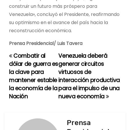
construir un futuro más próspero para
Venezuela», concluyó el Presidente, reafirmando
su optimismo en el avance del país hacia la
reconstrucción económica.
Prensa Presidencial/ Luis Tavera
Combatir al
Venezuela deberá
N
dólar de guerra es
generar circuitos
a
la clave para
virtuosos de
mantener estable
interacción productiva
v
la economía de la
para el impulso de una
e
Nación
nueva economía
g
a
Prensa