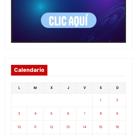
Calendario
L
M
X
J
V
S
D
1
2
3
4
5
6
7
8
9
10
11
12
13
14
15
16