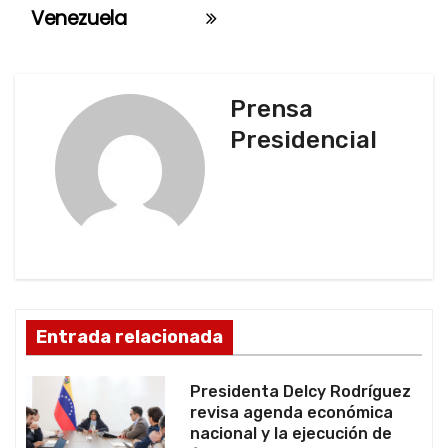
e
Venezuela
g
a
Prensa
c
Presidencial
i
ó
n
d
Entrada relacionada
e
e
Presidenta Delcy Rodríguez
revisa agenda económica
n
nacional y la ejecución de