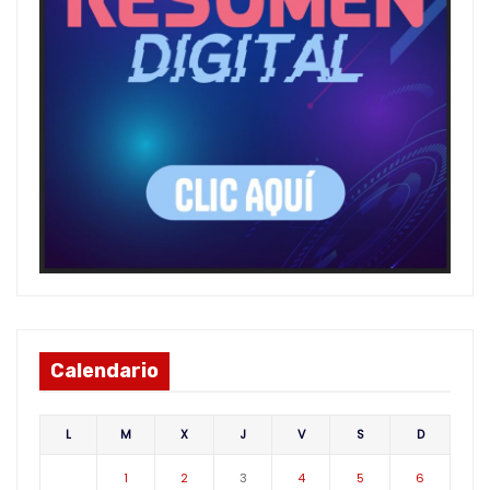
Calendario
L
M
X
J
V
S
D
1
2
3
4
5
6