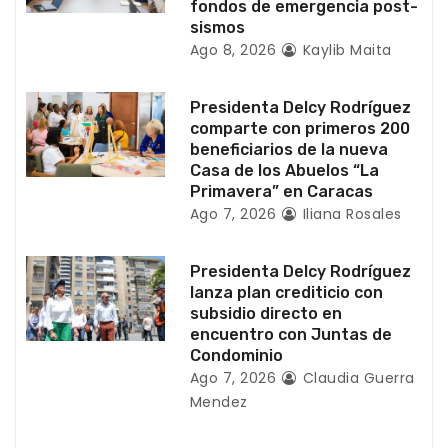
fondos de emergencia post-
t
sismos
Ago 8, 2026
Kaylib Maita
r
a
Presidenta Delcy Rodríguez
comparte con primeros 200
d
beneficiarios de la nueva
Casa de los Abuelos “La
a
Primavera” en Caracas
Ago 7, 2026
Iliana Rosales
s
Presidenta Delcy Rodríguez
lanza plan crediticio con
subsidio directo en
encuentro con Juntas de
Condominio
Ago 7, 2026
Claudia Guerra
Mendez