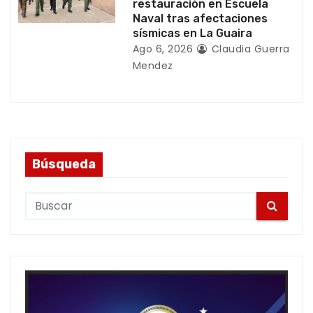
restauración en Escuela
Naval tras afectaciones
sísmicas en La Guaira
Ago 6, 2026
Claudia Guerra
Mendez
Búsqueda
S
e
a
r
c
h