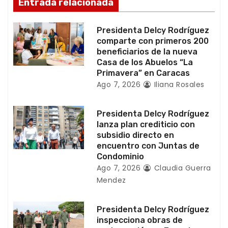
Entrada relacionada
n
t
Presidenta Delcy Rodríguez
comparte con primeros 200
r
beneficiarios de la nueva
Casa de los Abuelos “La
a
Primavera” en Caracas
Ago 7, 2026
Iliana Rosales
d
a
Presidenta Delcy Rodríguez
lanza plan crediticio con
s
subsidio directo en
encuentro con Juntas de
Condominio
Ago 7, 2026
Claudia Guerra
Mendez
Presidenta Delcy Rodríguez
inspecciona obras de