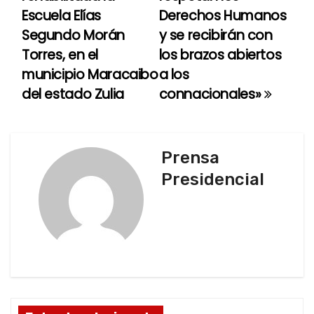
v
Escuela Elías
Derechos Humanos
e
Segundo Morán
y se recibirán con
Torres, en el
los brazos abiertos
g
municipio Maracaibo
a los
a
del estado Zulia
connacionales»
c
i
Prensa
ó
Presidencial
n
d
e
e