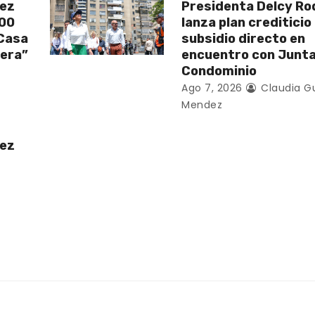
uez
Presidenta Delcy Ro
200
lanza plan crediticio
 Casa
subsidio directo en
vera”
encuentro con Junt
Condominio
Ago 7, 2026
Claudia G
Mendez
uez