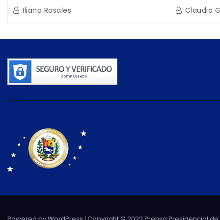
beneficiarios de la nueva Casa de
directo e
Iliana Rosales
Claudia 
los Abuelos “La Primavera” en
de Condom
Caracas
Powered by WordPress
| Copyright © 2022 Prensa Presidencial d