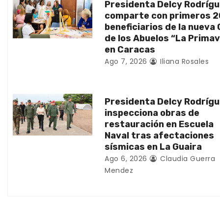
Presidenta Delcy Rodríg
d
comparte con primeros 
beneficiarios de la nueva
e
de los Abuelos “La Prima
en Caracas
e
Ago 7, 2026
Iliana Rosales
n
t
Presidenta Delcy Rodríg
inspecciona obras de
r
restauración en Escuela
Naval tras afectaciones
a
sísmicas en La Guaira
d
Ago 6, 2026
Claudia Guerra
Mendez
a
s