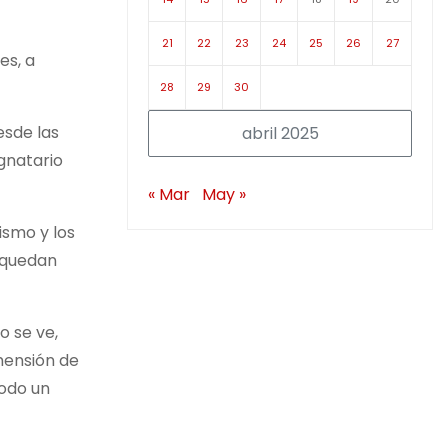
21
22
23
24
25
26
27
es, a
28
29
30
esde las
abril 2025
gnatario
« Mar
May »
ismo y los
 “quedan
o se ve,
mensión de
todo un