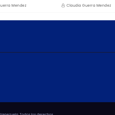
n encuentro con Juntas
restauración en Escuel
Guerra Mendez
Claudia Guerra Mendez
inio
tras afectaciones sísm
Guaira
e Venezuela. Todos los derechos