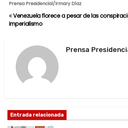
Prensa Presidencial/Irmary Díaz
Venezuela florece a pesar de las conspirac
N
imperialismo
a
v
Prensa Presidenci
e
g
a
c
i
ó
Entrada relacionada
n