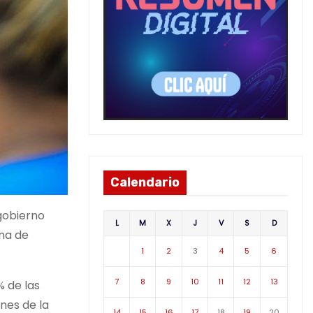
Calendario
gobierno
L
M
X
J
V
S
D
ana de
1
2
3
4
5
6
7
8
9
10
11
12
13
% de las
nes de la
14
15
16
17
18
19
20