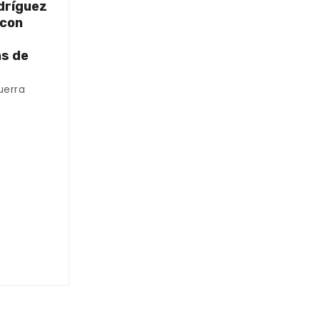
dríguez
 con
as de
uerra