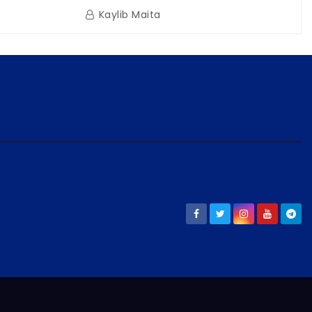
a Naval
Reactivación Económica en La
Kaylib Maita
icas en La
Guaira