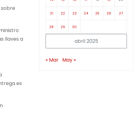
, sobre
21
22
23
24
25
26
27
28
29
30
ministro
s llaves a
abril 2025
« Mar
May »
a
entrega es
en