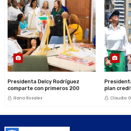
Presidenta Delcy Rodríguez
President
comparte con primeros 200
plan credi
beneficiarios de la nueva Casa de
directo e
Iliana Rosales
Claudia 
los Abuelos “La Primavera” en
de Condom
Caracas