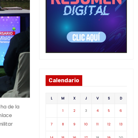
Calendario
L
M
X
J
V
S
D
ha de la
1
2
3
4
5
6
nlace
ilitar
7
8
9
10
11
12
13
14
15
16
17
18
19
20