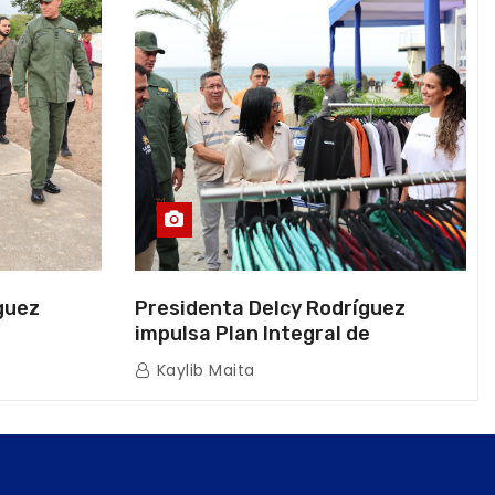
guez
Presidenta Delcy Rodríguez
impulsa Plan Integral de
a Naval
Reactivación Económica en La
Kaylib Maita
icas en La
Guaira