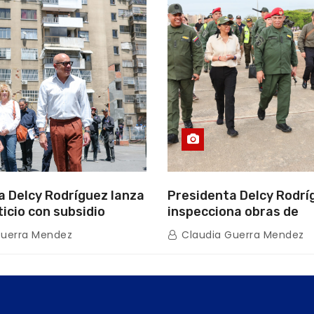
a Delcy Rodríguez lanza
Presidenta Delcy Rodrí
ticio con subsidio
inspecciona obras de
n encuentro con Juntas
restauración en Escuel
Guerra Mendez
Claudia Guerra Mendez
inio
tras afectaciones sísm
Guaira