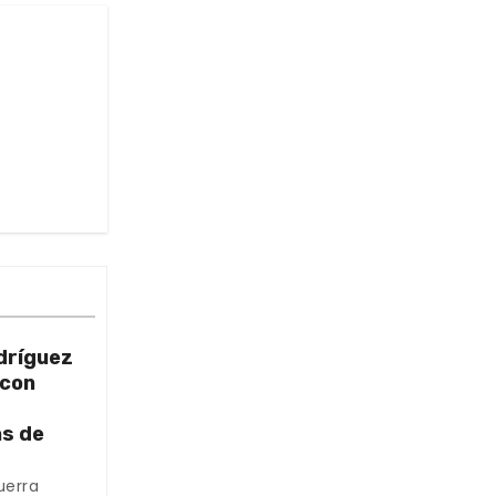
dríguez
 con
as de
uerra