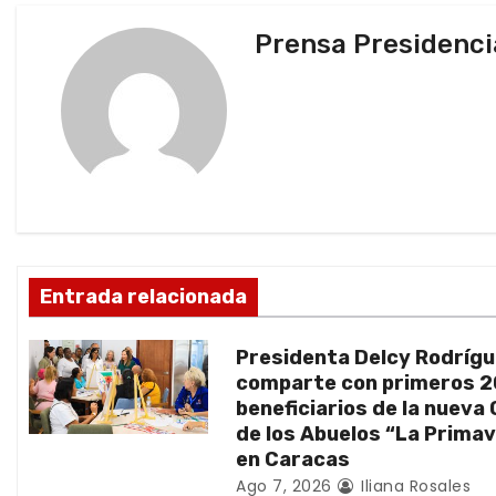
v
Prensa Presidenci
e
g
a
c
i
ó
Entrada relacionada
n
Presidenta Delcy Rodríg
d
comparte con primeros 
beneficiarios de la nueva
e
de los Abuelos “La Prima
en Caracas
e
Ago 7, 2026
Iliana Rosales