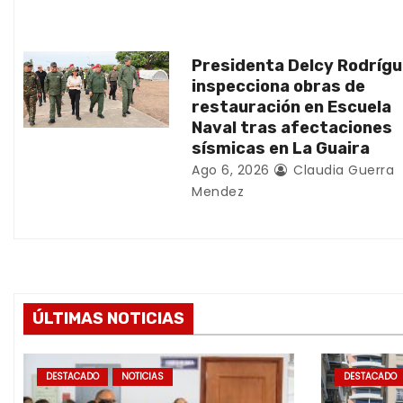
n
t
Presidenta Delcy Rodríg
inspecciona obras de
r
restauración en Escuela
Naval tras afectaciones
a
sísmicas en La Guaira
d
Ago 6, 2026
Claudia Guerra
Mendez
a
s
ÚLTIMAS NOTICIAS
DESTACADO
NOTICIAS
DESTACADO