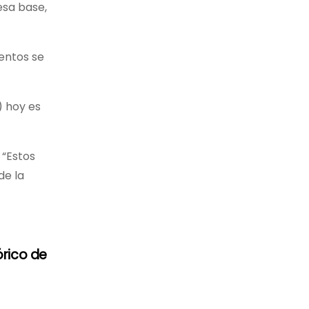
esa base,
mentos se
) hoy es
 “Estos
de la
órico de