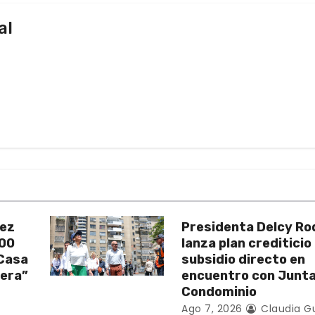
al
uez
Presidenta Delcy Ro
200
lanza plan crediticio
 Casa
subsidio directo en
vera”
encuentro con Junt
Condominio
Ago 7, 2026
Claudia G