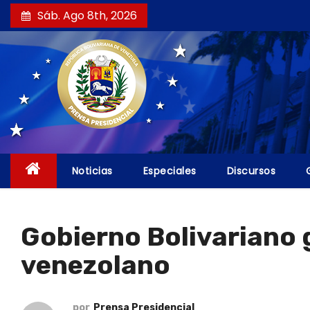
S
Sáb. Ago 8th, 2026
a
l
t
a
r
a
l
c
Noticias
Especiales
Discursos
o
n
t
Gobierno Bolivariano g
e
venezolano
n
i
d
por
Prensa Presidencial