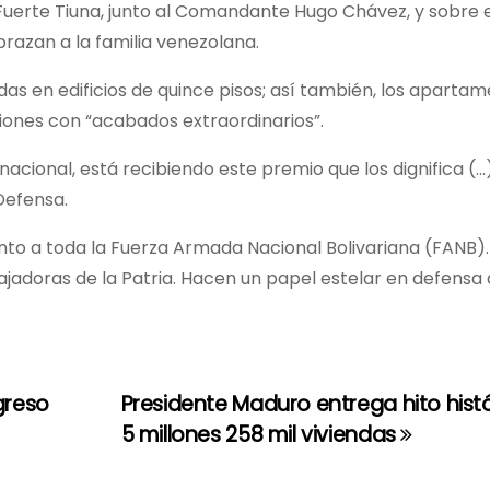
Fuerte Tiuna, junto al Comandante Hugo Chávez, y sobre 
razan a la familia venezolana.
as en edificios de quince pisos; así también, los aparta
iones con “acabados extraordinarios”.
acional, está recibiendo este premio que los dignifica (…
 Defensa.
iento a toda la Fuerza Armada Nacional Bolivariana (FANB).
adoras de la Patria. Hacen un papel estelar en defensa 
greso
Presidente Maduro entrega hito hist
5 millones 258 mil viviendas