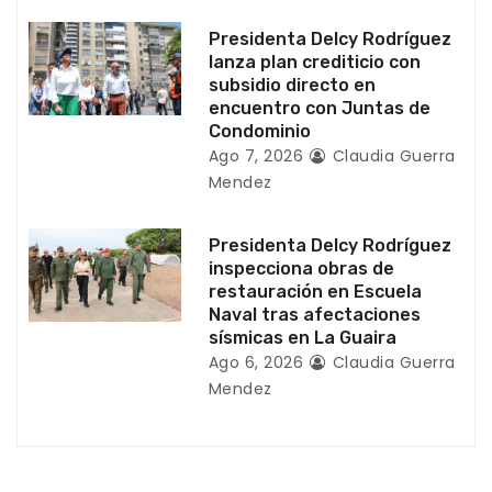
t
Presidenta Delcy Rodríguez
r
lanza plan crediticio con
subsidio directo en
a
encuentro con Juntas de
Condominio
d
Ago 7, 2026
Claudia Guerra
Mendez
a
s
Presidenta Delcy Rodríguez
inspecciona obras de
restauración en Escuela
Naval tras afectaciones
sísmicas en La Guaira
Ago 6, 2026
Claudia Guerra
Mendez