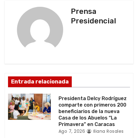
g
Prensa
Presidencial
a
c
i
ó
n
Entrada relacionada
d
Presidenta Delcy Rodríguez
e
comparte con primeros 200
beneficiarios de la nueva
e
Casa de los Abuelos “La
Primavera” en Caracas
n
Ago 7, 2026
Iliana Rosales