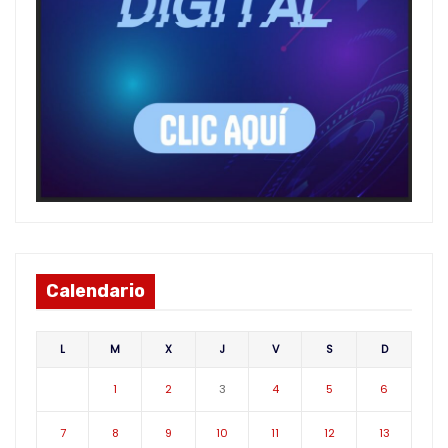
Calendario
L
M
X
J
V
S
D
1
2
3
4
5
6
7
8
9
10
11
12
13