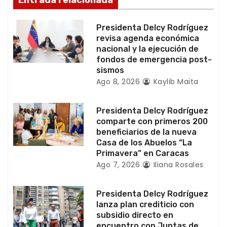
e
e
Presidenta Delcy Rodríguez
revisa agenda económica
n
nacional y la ejecución de
fondos de emergencia post-
t
sismos
Ago 8, 2026
Kaylib Maita
r
a
Presidenta Delcy Rodríguez
comparte con primeros 200
d
beneficiarios de la nueva
Casa de los Abuelos “La
a
Primavera” en Caracas
Ago 7, 2026
Iliana Rosales
s
Presidenta Delcy Rodríguez
lanza plan crediticio con
subsidio directo en
encuentro con Juntas de