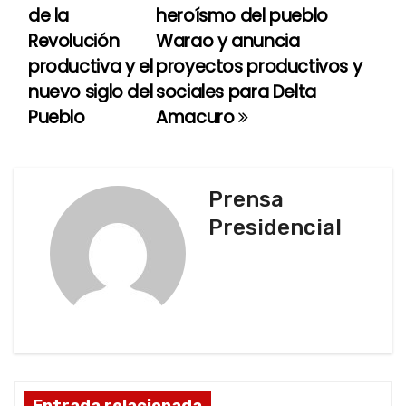
de la
heroísmo del pueblo
a
Revolución
Warao y anuncia
productiva y el
proyectos productivos y
v
nuevo siglo del
sociales para Delta
e
Pueblo
Amacuro
g
a
Prensa
c
Presidencial
i
ó
n
d
Entrada relacionada