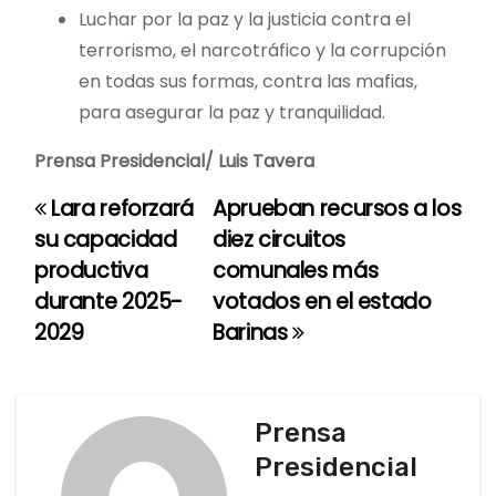
Luchar por la paz y la justicia contra el
terrorismo, el narcotráfico y la corrupción
en todas sus formas, contra las mafias,
para asegurar la paz y tranquilidad.
Prensa Presidencial/ Luis Tavera
Lara reforzará
Aprueban recursos a los
N
su capacidad
diez circuitos
a
productiva
comunales más
durante 2025-
votados en el estado
v
2029
Barinas
e
g
Prensa
a
Presidencial
c