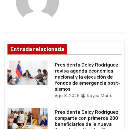
i
ó
n
d
Entrada relacionada
e
Presidenta Delcy Rodríguez
e
revisa agenda económica
nacional y la ejecución de
n
fondos de emergencia post-
sismos
t
Ago 8, 2026
Kaylib Maita
r
Presidenta Delcy Rodríguez
a
comparte con primeros 200
beneficiarios de la nueva