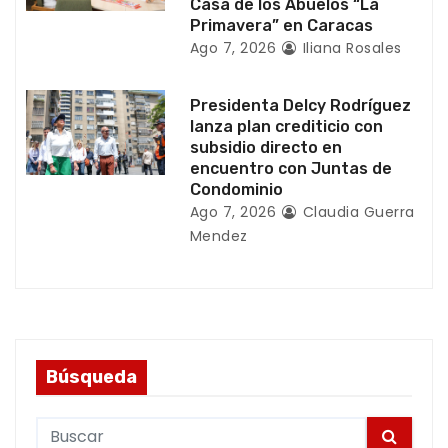
d
Casa de los Abuelos “La
Primavera” en Caracas
a
Ago 7, 2026
Iliana Rosales
s
Presidenta Delcy Rodríguez
lanza plan crediticio con
subsidio directo en
encuentro con Juntas de
Condominio
Ago 7, 2026
Claudia Guerra
Mendez
Búsqueda
S