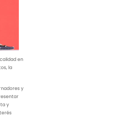
calidad en
os, la
ernadores y
presentar
sta y
nterés