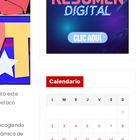
Calendario
itó este
L
M
X
J
V
S
D
estacó
1
recogiendo
2
3
4
5
6
7
8
inámica de
9
10
11
12
13
14
15