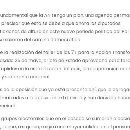
l y fundamental que la AN tenga un plan, una agenda perm
s precisar que esto se debe a que ahora los diputados
lexiones de altura en este nuevo periodo político del Pa
se salieron del camino democrático.
la realización del taller de las 7T para la Acción Trans
asado 25 de mayo, el jefe de Estado aprovechó para felici
umplida» en la estabilización del país, la recuperación eco
 y soberanía nacional.
 de la oposición que ya está presente ahí, que le agreg
amarrados a la oposición extremista y han decidido hac
encionó.
 a grupos electorales que en el pasado se sumaron a acci
 lo que, a su juicio, exigirá una mayor calidad en el pens