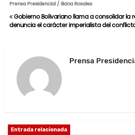
Prensa Presidencial / Iliana Rosales
Gobierno Bolivariano llama a consolidar la r
N
denuncia el carácter imperialista del conflic
a
v
e
Prensa Presidenci
g
a
c
i
ó
Entrada relacionada
n