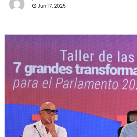
o
Jun 17, 2025