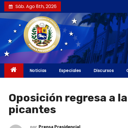
S
Sáb. Ago 8th, 2026
a
l
t
a
r
a
l
c
Noticias
Especiales
Discursos
o
n
t
Oposición regresa a l
e
picantes
n
i
d
por
Prensa Presidencial