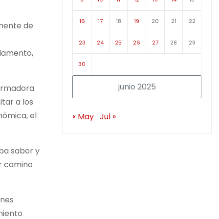
16
17
18
19
20
21
22
anente de
23
24
25
26
27
28
29
rlamento,
30
junio 2025
formadora
tar a los
nómica, el
« May
Jul »
aba sabor y
er camino
ones
amiento