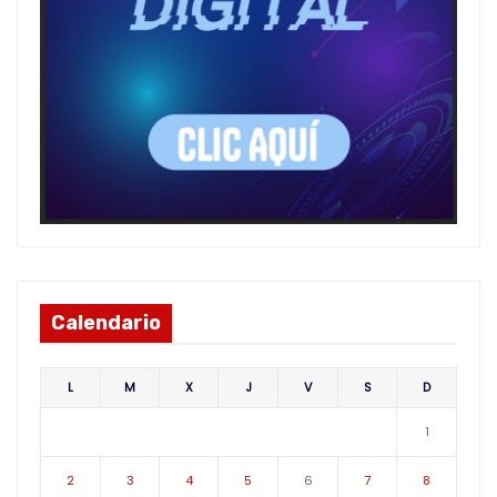
Calendario
L
M
X
J
V
S
D
1
2
3
4
5
6
7
8