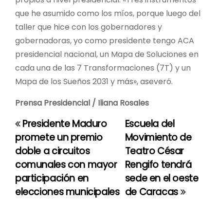
que he asumido como los míos, porque luego del
taller que hice con los gobernadores y
gobernadoras, yo como presidente tengo ACA
presidencial nacional, un Mapa de Soluciones en
cada una de las 7 Transformaciones (7T) y un
Mapa de los Sueños 2031 y más», aseveró.
Prensa Presidencial / Iliana Rosales
Presidente Maduro
Escuela del
N
promete un premio
Movimiento de
a
doble a circuitos
Teatro César
comunales con mayor
Rengifo tendrá
v
participación en
sede en el oeste
e
elecciones municipales
de Caracas
g