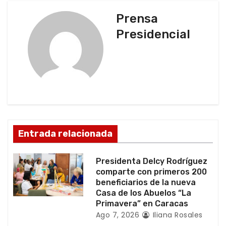
a
Prensa
c
Presidencial
i
ó
n
d
Entrada relacionada
e
e
Presidenta Delcy Rodríguez
comparte con primeros 200
n
beneficiarios de la nueva
Casa de los Abuelos “La
t
Primavera” en Caracas
Ago 7, 2026
Iliana Rosales
r