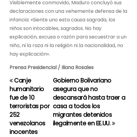
Visiblemente conmovido, Maduro concluyó sus
declaraciones con una vehemente defensa de la
infancia: «Siente uno esta causa sagrada, los
niños son intocables, sagrados. No hay
explicación, excusa o razón para secuestrar a un
niño, ni la raza ni la religión ni la nacionalidad, no
hay explicación».
Prensa Presidencial / Iliana Rosales
Canje
Gobierno Bolivariano
N
humanitario
asegura que no
a
fue de 10
descansará hasta traer a
terroristas por
casa a todos los
v
252
migrantes detenidos
e
venezolanos
ilegalmente en EE.UU.
inocentes
g