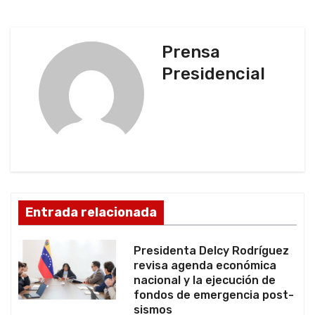
a
c
Prensa
Presidencial
i
ó
n
d
e
Entrada relacionada
e
Presidenta Delcy Rodríguez
n
revisa agenda económica
nacional y la ejecución de
t
fondos de emergencia post-
sismos