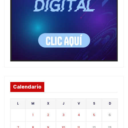
Calendario
L
M
X
J
V
S
D
1
2
3
4
5
6
7
8
9
10
11
12
13