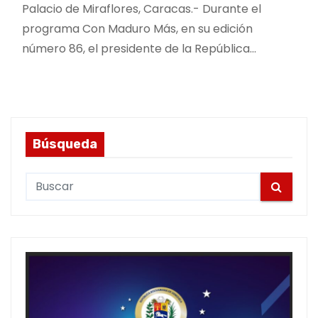
Palacio de Miraflores, Caracas.- Durante el
programa Con Maduro Más, en su edición
número 86, el presidente de la República…
Búsqueda
S
e
a
r
c
h