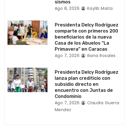
sismos
n
Ago 8, 2026
Kaylib Maita
t
Presidenta Delcy Rodríguez
r
comparte con primeros 200
beneficiarios de la nueva
a
Casa de los Abuelos “La
Primavera” en Caracas
d
Ago 7, 2026
Iliana Rosales
a
Presidenta Delcy Rodríguez
s
lanza plan crediticio con
subsidio directo en
encuentro con Juntas de
Condominio
Ago 7, 2026
Claudia Guerra
Mendez