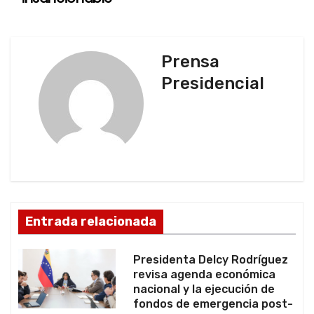
v
e
g
Prensa
Presidencial
a
c
i
ó
n
Entrada relacionada
d
Presidenta Delcy Rodríguez
e
revisa agenda económica
nacional y la ejecución de
e
fondos de emergencia post-