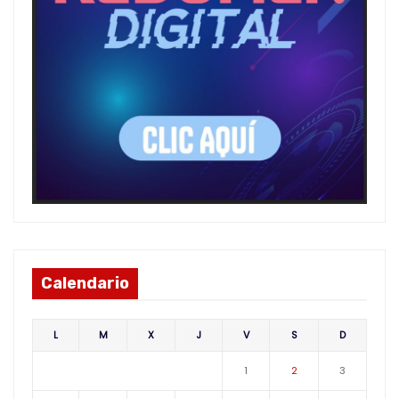
Calendario
L
M
X
J
V
S
D
1
2
3