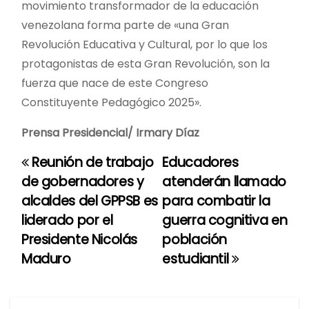
movimiento transformador de la educación
venezolana forma parte de «una Gran
Revolución Educativa y Cultural, por lo que los
protagonistas de esta Gran Revolución, son la
fuerza que nace de este Congreso
Constituyente Pedagógico 2025».
Prensa Presidencial/ Irmary Díaz
Reunión de trabajo
Educadores
N
de gobernadores y
atenderán llamado
a
alcaldes del GPPSB es
para combatir la
liderado por el
guerra cognitiva en
v
Presidente Nicolás
población
e
Maduro
estudiantil
g