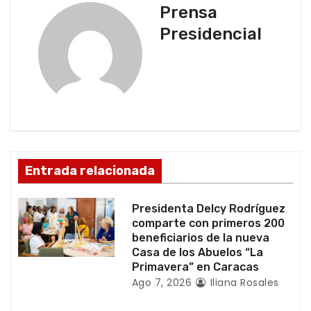
a
Prensa
c
Presidencial
i
ó
n
d
Entrada relacionada
e
e
Presidenta Delcy Rodríguez
comparte con primeros 200
n
beneficiarios de la nueva
Casa de los Abuelos “La
t
Primavera” en Caracas
Ago 7, 2026
Iliana Rosales
r