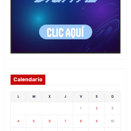
Calendario
L
M
X
J
V
S
D
1
2
3
4
5
6
7
8
9
10