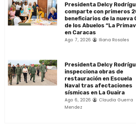
Presidenta Delcy Rodríg
d
comparte con primeros 
beneficiarios de la nueva
e
de los Abuelos “La Prima
en Caracas
e
Ago 7, 2026
Iliana Rosales
n
t
Presidenta Delcy Rodríg
inspecciona obras de
r
restauración en Escuela
Naval tras afectaciones
a
sísmicas en La Guaira
d
Ago 6, 2026
Claudia Guerra
Mendez
a
s