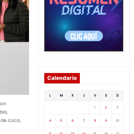
Calendario
L
M
X
J
V
S
D
con
1
2
3
bia,
 de coca,
4
5
6
7
8
9
10
11
12
13
14
15
16
17