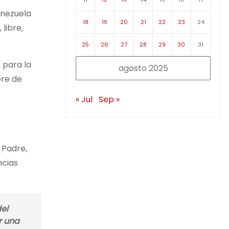
enezuela
18
19
20
21
22
23
24
libre,
25
26
27
28
29
30
31
 para la
agosto 2025
bre de
« Jul
Sep »
 Padre,
ncias
el
r una