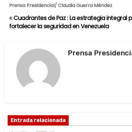
Prensa Presidencial/ Claudia Guerra Méndez
Cuadrantes de Paz : La estrategia integral 
N
fortalecer la seguridad en Venezuela
a
v
Prensa Presidenci
e
g
a
c
i
ó
Entrada relacionada
n