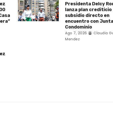
uez
Presidenta Delcy Ro
200
lanza plan crediticio
 Casa
subsidio directo en
vera”
encuentro con Junt
Condominio
Ago 7, 2026
Claudia G
Mendez
uez