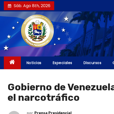
S
Sáb. Ago 8th, 2026
a
l
t
a
r
a
l
c
Noticias
Especiales
Discursos
o
n
t
Gobierno de Venezuela
e
el narcotráfico
n
i
d
por
Prensa Presidencial