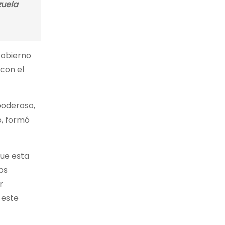
zuela
Gobierno
 con el
poderoso,
o, formó
ue esta
os
r
 este