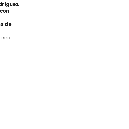
dríguez
 con
as de
uerra