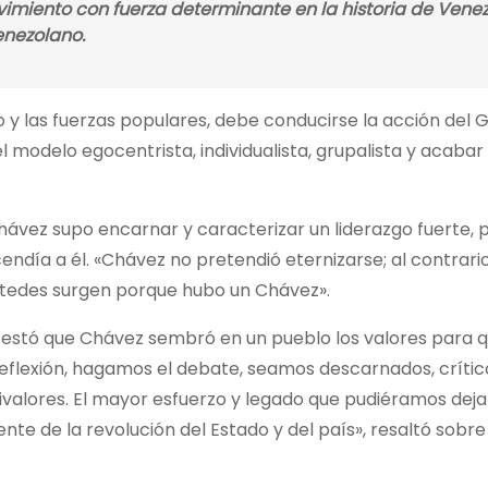
miento con fuerza determinante en la historia de Vene
venezolano.
co y las fuerzas populares, debe conducirse la acción del 
 modelo egocentrista, individualista, grupalista y acabar
ávez supo encarnar y caracterizar un liderazgo fuerte, 
endía a él. «Chávez no pretendió eternizarse; al contrari
ustedes surgen porque hubo un Chávez».
estó que Chávez sembró en un pueblo los valores para q
reflexión, hagamos el debate, seamos descarnados, crític
tivalores. El mayor esfuerzo y legado que pudiéramos deja
te de la revolución del Estado y del país», resaltó sobre