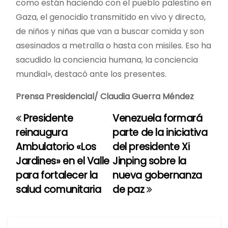
como están haciendo con el pueblo palestino en
Gaza, el genocidio transmitido en vivo y directo,
de niños y niñas que van a buscar comida y son
asesinados a metralla o hasta con misiles. Eso ha
sacudido la conciencia humana, la conciencia
mundial», destacó ante los presentes.
Prensa Presidencial/ Claudia Guerra Méndez
Presidente
Venezuela formará
N
reinaugura
parte de la iniciativa
a
Ambulatorio «Los
del presidente Xi
Jardines» en el Valle
Jinping sobre la
v
para fortalecer la
nueva gobernanza
e
salud comunitaria
de paz
g