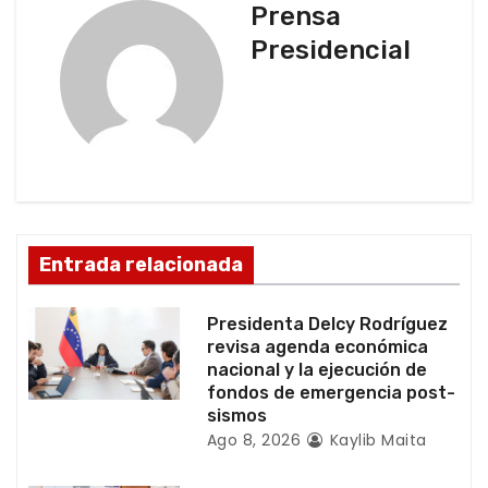
a
Prensa
c
Presidencial
i
ó
n
d
Entrada relacionada
e
e
Presidenta Delcy Rodríguez
revisa agenda económica
n
nacional y la ejecución de
fondos de emergencia post-
t
sismos
Ago 8, 2026
Kaylib Maita
r