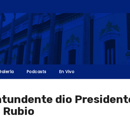
Galería
Podcasts
En Vivo
tundente dio President
 Rubio