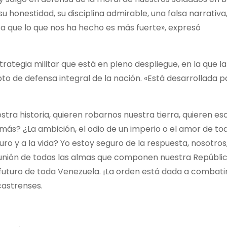
u honestidad, su disciplina admirable, una falsa narrativa
ca que lo que nos ha hecho es más fuerte», expresó
rategia militar que está en pleno despliegue, en la que l
pto de defensa integral de la nación. «Está desarrollada p
tra historia, quieren robarnos nuestra tierra, quieren esc
más? ¿La ambición, el odio de un imperio o el amor de to
turo y a la vida? Yo estoy seguro de la respuesta, nosotros
ta unión de todas las almas que componen nuestra Repúblic
futuro de toda Venezuela. ¡La orden está dada a combatir
castrenses.