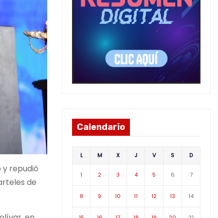
Calendario
L
M
X
J
V
S
D
 y repudió
1
2
3
4
5
6
7
arteles de
8
9
10
11
12
13
14
lívar, en
15
16
17
18
19
20
21