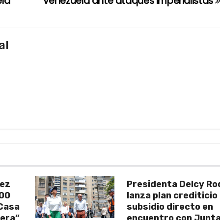
ela
Venezuela ante ataques imperialistas
al
uez
Presidenta Delcy Ro
200
lanza plan crediticio
 Casa
subsidio directo en
vera”
encuentro con Junt