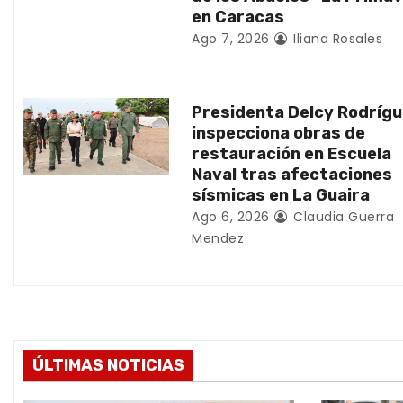
en Caracas
e
Ago 7, 2026
Iliana Rosales
n
t
Presidenta Delcy Rodríg
inspecciona obras de
r
restauración en Escuela
Naval tras afectaciones
a
sísmicas en La Guaira
d
Ago 6, 2026
Claudia Guerra
Mendez
a
s
ÚLTIMAS NOTICIAS