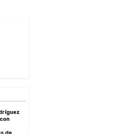
dríguez
 con
as de