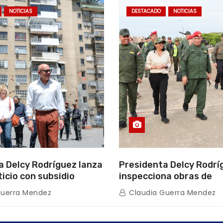
NOTICIAS
DESTACADO
NOTICIAS
a Delcy Rodríguez lanza
Presidenta Delcy Rodrí
ticio con subsidio
inspecciona obras de
n encuentro con Juntas
restauración en Escuel
Guerra Mendez
Claudia Guerra Mendez
inio
tras afectaciones sísm
Guaira