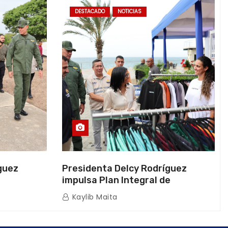
DESTACADO
NOTICIAS
guez
Presidenta Delcy Rodríguez
impulsa Plan Integral de
a Naval
Reactivación Económica en La
Kaylib Maita
icas en La
Guaira