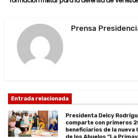
formación militar para la defensa de Venezu
a
v
Prensa Presidenci
e
g
a
c
i
ó
Entrada relacionada
n
Presidenta Delcy Rodríg
d
comparte con primeros 
beneficiarios de la nueva
e
de los Abuelos “La Prima