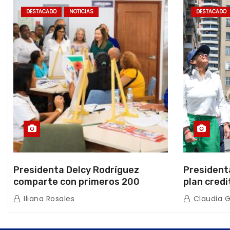
DESTACADO
NOTICIAS
DESTACADO
Presidenta Delcy Rodríguez
President
comparte con primeros 200
plan credi
beneficiarios de la nueva Casa de
directo e
Iliana Rosales
Claudia 
los Abuelos “La Primavera” en
de Condom
Caracas