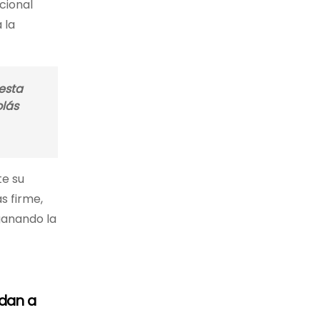
cional
 la
esta
olás
te su
s firme,
ganando la
ldan a