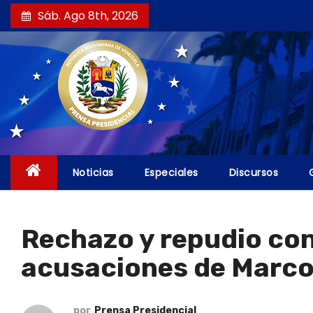
S
Sáb. Ago 8th, 2026
a
l
t
a
r
a
l
c
Noticias
Especiales
Discursos
o
n
t
Rechazo y repudio con
e
acusaciones de Marco
n
i
d
por
Prensa Presidencial