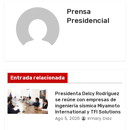
c
Prensa
Presidencial
i
ó
n
d
e
Entrada relacionada
e
Presidenta Delcy Rodríguez
n
se reúne con empresas de
ingeniería sísmica Miyamoto
t
International y TFI Solutions
Ago 5, 2026
Irmary Diaz
r