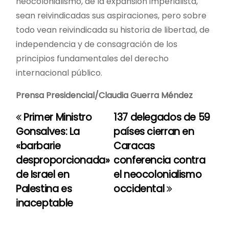
neocolonialismo, de la expansión imperialista,
sean reivindicadas sus aspiraciones, pero sobre
todo vean reivindicada su historia de libertad, de
independencia y de consagración de los
principios fundamentales del derecho
internacional público.
Prensa Presidencial/Claudia Guerra Méndez
Primer Ministro
137 delegados de 59
N
Gonsalves: La
países cierran en
a
«barbarie
Caracas
desproporcionada»
conferencia contra
v
de Israel en
el neocolonialismo
e
Palestina es
occidental
inaceptable
g
a