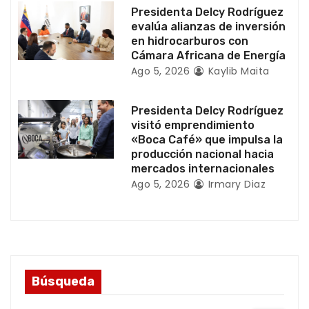
a
Presidenta Delcy Rodríguez
evalúa alianzas de inversión
d
en hidrocarburos con
Cámara Africana de Energía
a
Ago 5, 2026
Kaylib Maita
s
Presidenta Delcy Rodríguez
visitó emprendimiento
«Boca Café» que impulsa la
producción nacional hacia
mercados internacionales
Ago 5, 2026
Irmary Diaz
Búsqueda