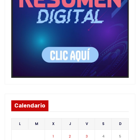
Calendario
L
M
X
J
V
S
D
1
2
3
4
5