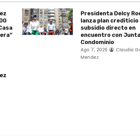
uez
Presidenta Delcy Ro
200
lanza plan crediticio
 Casa
subsidio directo en
vera”
encuentro con Junt
Condominio
Ago 7, 2026
Claudia G
Mendez
uez