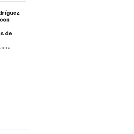
dríguez
 con
as de
uerra