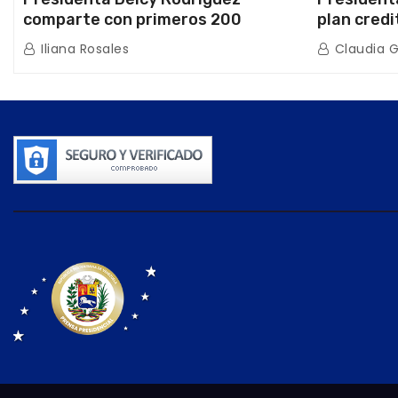
comparte con primeros 200
plan credi
beneficiarios de la nueva Casa de
directo e
Iliana Rosales
Claudia 
los Abuelos “La Primavera” en
de Condom
Caracas