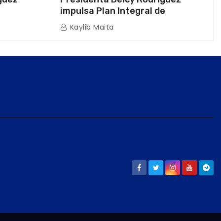
impulsa Plan Integral de
a Naval
Reactivación Económica en La
Kaylib Maita
icas en La
Guaira