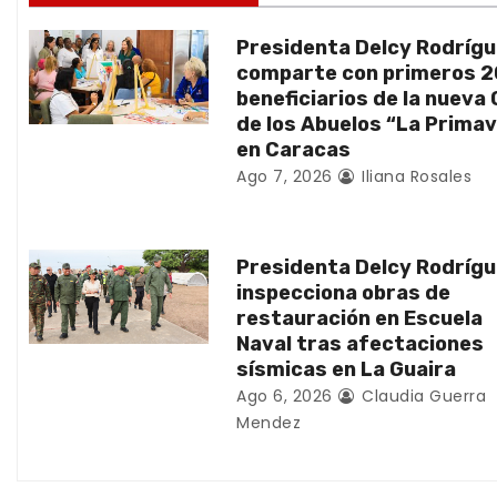
n
Presidenta Delcy Rodríg
d
comparte con primeros 
beneficiarios de la nueva
e
de los Abuelos “La Prima
en Caracas
e
Ago 7, 2026
Iliana Rosales
n
t
Presidenta Delcy Rodríg
inspecciona obras de
r
restauración en Escuela
Naval tras afectaciones
a
sísmicas en La Guaira
d
Ago 6, 2026
Claudia Guerra
Mendez
a
s