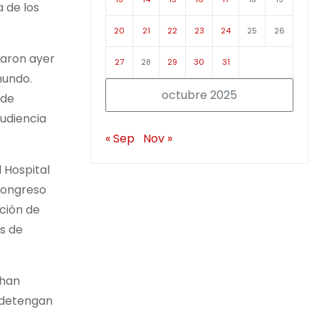
a de los
20
21
22
23
24
25
26
zaron ayer
27
28
29
30
31
mundo.
octubre 2025
 de
udiencia
« Sep
Nov »
 Hospital
 Congreso
ción de
es de
 han
o detengan