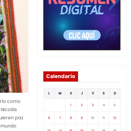
Calendario
L
M
X
J
V
S
D
arlo como
1
2
3
4
5
 Nicolás
uieren paz
6
7
8
9
10
11
12
l mundo
13
14
15
16
17
18
19