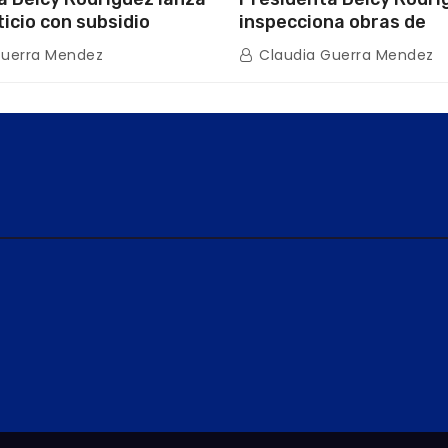
ticio con subsidio
inspecciona obras de
n encuentro con Juntas
restauración en Escuel
Guerra Mendez
Claudia Guerra Mendez
inio
tras afectaciones sísm
Guaira