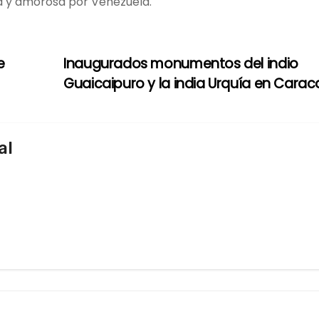
va y amorosa por Venezuela.
e
Inaugurados monumentos del indio
Guaicaipuro y la india Urquía en Cara
al