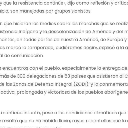
 y que la resistencia continúe», dijo como reflexión y crític
uicio, son manejadas por grupos sionistas.
ón que hicieron los medios sobre las marchas que se reali
stencia Indígena y la descolonización de América y del 
antes, en todas partes de nuestra América, de Europa y
s marcó la temporada, pudiéramos decir», explicó a la a
al de comunicación.
 encuentros con el pueblo, especialmente la entrega del
 de más de 300 delegaciones de 63 países que asistieron al
 de las Zonas de Defensa Integral (ZODI); y la conmemora
, activa, prolongada y victoriosa de los pueblos aborígen
e mantiene intacto, pese a las condiciones climáticas que
 resaltó que no ha habido lluvia, rayos ni centellas que l