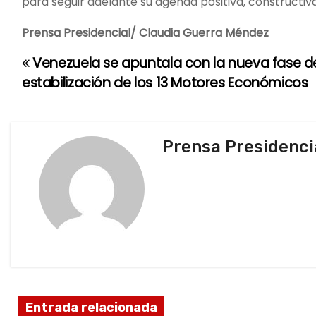
para seguir adelante su agenda positiva, constructi
Prensa Presidencial/ Claudia Guerra Méndez
Venezuela se apuntala con la nueva fase d
N
estabilización de los 13 Motores Económicos
a
v
Prensa Presidenci
e
g
a
c
i
ó
Entrada relacionada