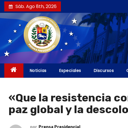
S
Sáb. Ago 8th, 2026
a
l
t
a
r
a
l
c
Noticias
Especiales
Discursos
o
n
t
«Que la resistencia co
e
paz global y la descol
n
i
d
por
Prensa Presidencial