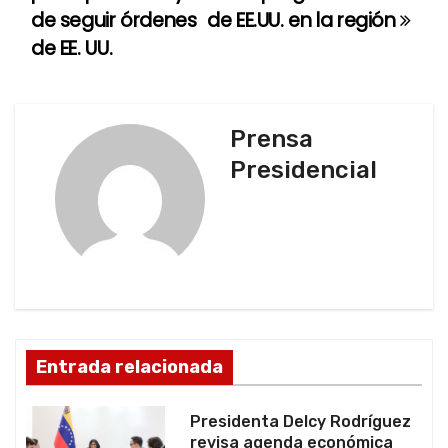
de seguir órdenes
de EE.UU. en la región
e
de EE. UU.
g
a
Prensa
c
Presidencial
i
ó
n
d
Entrada relacionada
e
e
Presidenta Delcy Rodríguez
revisa agenda económica