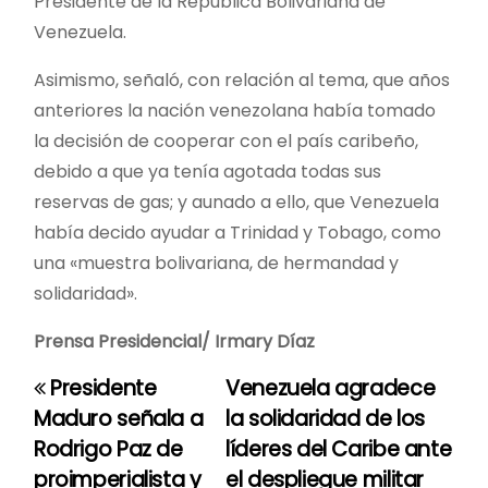
Presidente de la República Bolivariana de
Venezuela.
Asimismo, señaló, con relación al tema, que años
anteriores la nación venezolana había tomado
la decisión de cooperar con el país caribeño,
debido a que ya tenía agotada todas sus
reservas de gas; y aunado a ello, que Venezuela
había decido ayudar a Trinidad y Tobago, como
una «muestra bolivariana, de hermandad y
solidaridad».
Prensa Presidencial/ Irmary Díaz
Presidente
Venezuela agradece
N
Maduro señala a
la solidaridad de los
a
Rodrigo Paz de
líderes del Caribe ante
proimperialista y
el despliegue militar
v