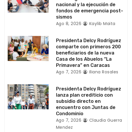
n
nacional y la ejecución de
fondos de emergencia post-
t
sismos
Ago 8, 2026
Kaylib Maita
r
a
Presidenta Delcy Rodríguez
comparte con primeros 200
d
beneficiarios de la nueva
Casa de los Abuelos “La
a
Primavera” en Caracas
Ago 7, 2026
Iliana Rosales
s
Presidenta Delcy Rodríguez
lanza plan crediticio con
subsidio directo en
encuentro con Juntas de
Condominio
Ago 7, 2026
Claudia Guerra
Mendez