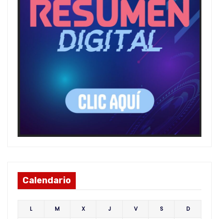
Calendario
L
M
X
J
V
S
D