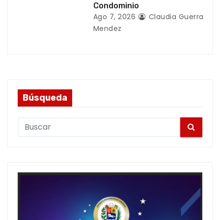
Condominio
Ago 7, 2026
Claudia Guerra
Mendez
Búsqueda
S
e
a
r
c
h