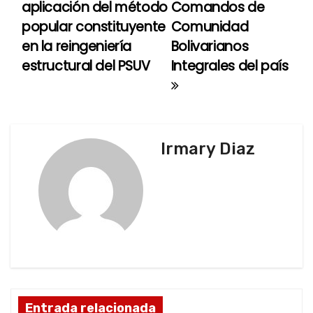
aplicación del método
Comandos de
a
popular constituyente
Comunidad
en la reingeniería
Bolivarianos
v
estructural del PSUV
Integrales del país
e
g
a
Irmary Diaz
c
i
ó
n
d
Entrada relacionada