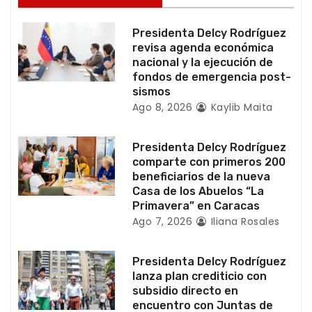
e
e
Presidenta Delcy Rodríguez
revisa agenda económica
n
nacional y la ejecución de
fondos de emergencia post-
t
sismos
Ago 8, 2026
Kaylib Maita
r
a
Presidenta Delcy Rodríguez
comparte con primeros 200
d
beneficiarios de la nueva
Casa de los Abuelos “La
a
Primavera” en Caracas
Ago 7, 2026
Iliana Rosales
s
Presidenta Delcy Rodríguez
lanza plan crediticio con
subsidio directo en
encuentro con Juntas de