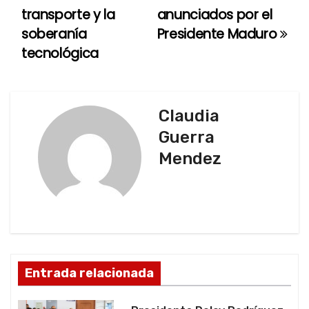
v
transporte y la
anunciados por el
e
soberanía
Presidente Maduro
tecnológica
g
a
c
Claudia
Guerra
i
Mendez
ó
n
d
e
Entrada relacionada
e