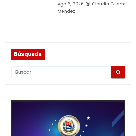
Ago 6, 2026
Claudia Guerra
Mendez
Búsqueda
S
e
a
r
c
h