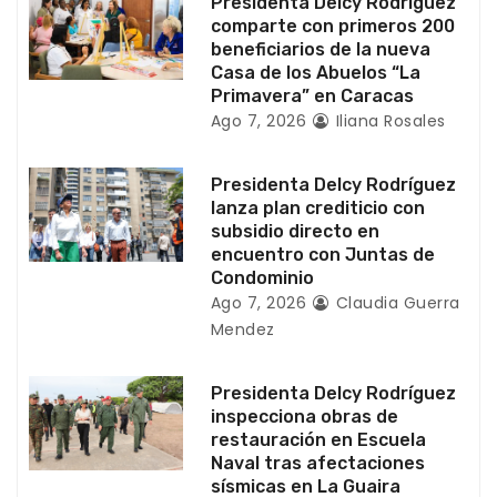
Presidenta Delcy Rodríguez
n
comparte con primeros 200
beneficiarios de la nueva
t
Casa de los Abuelos “La
Primavera” en Caracas
r
Ago 7, 2026
Iliana Rosales
a
Presidenta Delcy Rodríguez
d
lanza plan crediticio con
subsidio directo en
a
encuentro con Juntas de
Condominio
s
Ago 7, 2026
Claudia Guerra
Mendez
Presidenta Delcy Rodríguez
inspecciona obras de
restauración en Escuela
Naval tras afectaciones
sísmicas en La Guaira