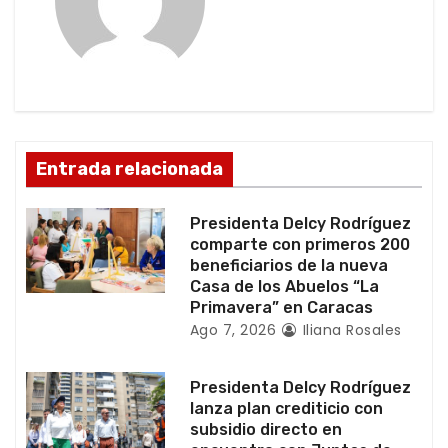
i
ó
n
d
Entrada relacionada
e
e
Presidenta Delcy Rodríguez
comparte con primeros 200
n
beneficiarios de la nueva
Casa de los Abuelos “La
t
Primavera” en Caracas
Ago 7, 2026
Iliana Rosales
r
a
Presidenta Delcy Rodríguez
lanza plan crediticio con
d
subsidio directo en