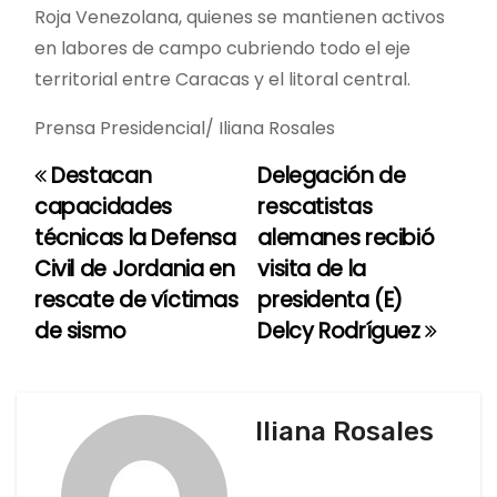
Roja Venezolana, quienes se mantienen activos
en labores de campo cubriendo todo el eje
territorial entre Caracas y el litoral central.
Prensa Presidencial/ Iliana Rosales
Destacan
Delegación de
N
capacidades
rescatistas
a
técnicas la Defensa
alemanes recibió
Civil de Jordania en
visita de la
v
rescate de víctimas
presidenta (E)
e
de sismo
Delcy Rodríguez
g
a
Iliana Rosales
c