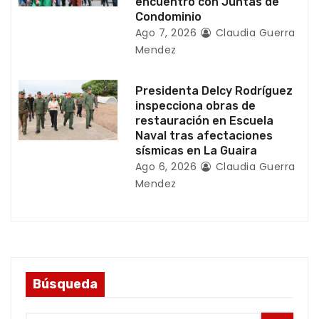
encuentro con Juntas de
a
Condominio
Ago 7, 2026
Claudia Guerra
s
Mendez
Presidenta Delcy Rodríguez
inspecciona obras de
restauración en Escuela
Naval tras afectaciones
sísmicas en La Guaira
Ago 6, 2026
Claudia Guerra
Mendez
Búsqueda