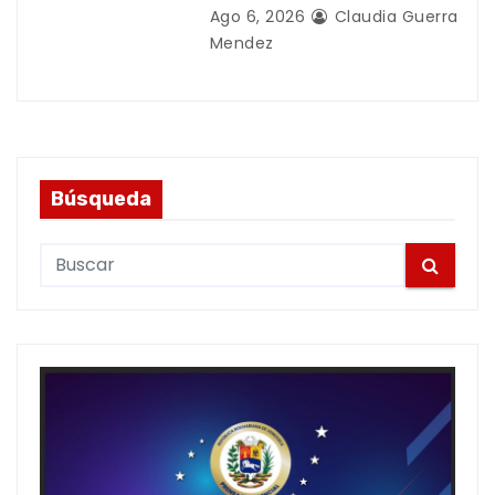
Ago 6, 2026
Claudia Guerra
Mendez
Búsqueda
S
e
a
r
c
h