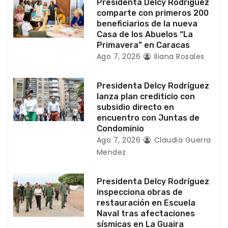
e
Presidenta Delcy Rodríguez
comparte con primeros 200
n
beneficiarios de la nueva
Casa de los Abuelos “La
t
Primavera” en Caracas
Ago 7, 2026
Iliana Rosales
r
a
Presidenta Delcy Rodríguez
lanza plan crediticio con
d
subsidio directo en
encuentro con Juntas de
a
Condominio
Ago 7, 2026
Claudia Guerra
s
Mendez
Presidenta Delcy Rodríguez
inspecciona obras de
restauración en Escuela
Naval tras afectaciones
sísmicas en La Guaira