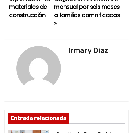
materiales de
mensual por seis meses
v
construcción
a familias damnificadas
e
g
a
Irmary Diaz
c
i
ó
n
d
Entrada relacionada
e