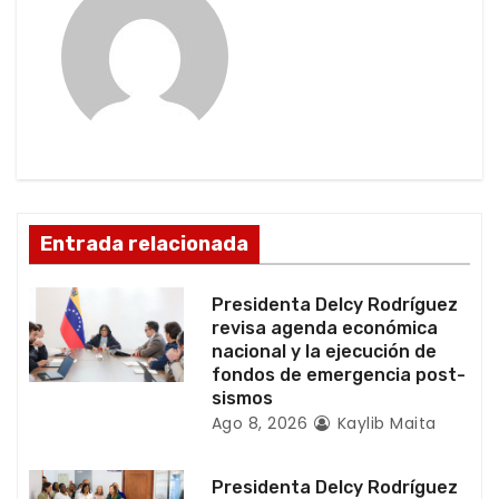
i
ó
n
d
e
Entrada relacionada
e
Presidenta Delcy Rodríguez
n
revisa agenda económica
nacional y la ejecución de
t
fondos de emergencia post-
sismos
r
Ago 8, 2026
Kaylib Maita
a
Presidenta Delcy Rodríguez