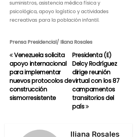
suministros, asistencia médica física y
psicológica, apoyo logístico y actividades
recreativas para la población infantil.
Prensa Presidencial/ Iliana Rosales
Venezuela solicita
Presidenta (E)
N
apoyo internacional
Delcy Rodríguez
a
para implementar
dirige reunión
nuevos protocolos de
virtual con los 87
v
construcción
campamentos
e
sismorresistente
transitorios del
país
g
a
c
Iliana Rosales