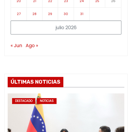
20
21
22
23
24
25
26
27
28
29
30
31
julio 2026
« Jun
Ago »
ÚLTIMAS NOTICIAS
DESTACADO
NOTICIAS