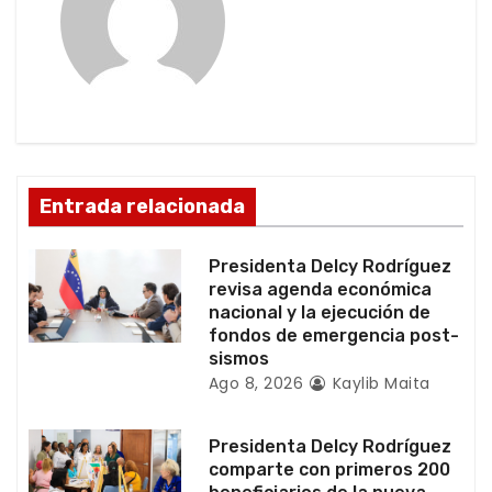
i
ó
n
d
e
Entrada relacionada
e
Presidenta Delcy Rodríguez
n
revisa agenda económica
nacional y la ejecución de
t
fondos de emergencia post-
sismos
r
Ago 8, 2026
Kaylib Maita
a
Presidenta Delcy Rodríguez
d
comparte con primeros 200