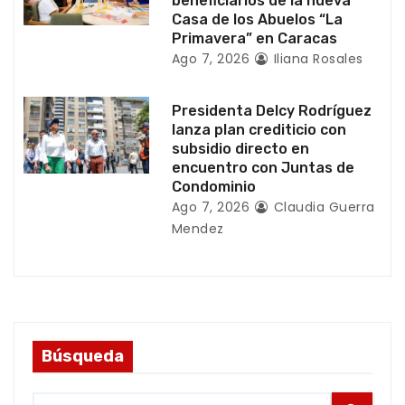
beneficiarios de la nueva
a
Casa de los Abuelos “La
Primavera” en Caracas
s
Ago 7, 2026
Iliana Rosales
Presidenta Delcy Rodríguez
lanza plan crediticio con
subsidio directo en
encuentro con Juntas de
Condominio
Ago 7, 2026
Claudia Guerra
Mendez
Búsqueda
S