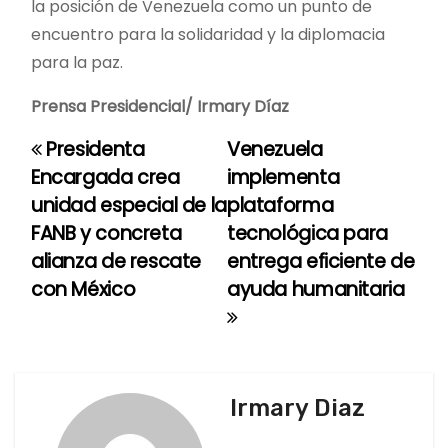
la posición de Venezuela como un punto de
encuentro para la solidaridad y la diplomacia
para la paz.
Prensa Presidencial/ Irmary Díaz
Presidenta
Venezuela
N
Encargada crea
implementa
a
unidad especial de la
plataforma
FANB y concreta
tecnológica para
v
alianza de rescate
entrega eficiente de
e
con México
ayuda humanitaria
g
a
c
Irmary Diaz