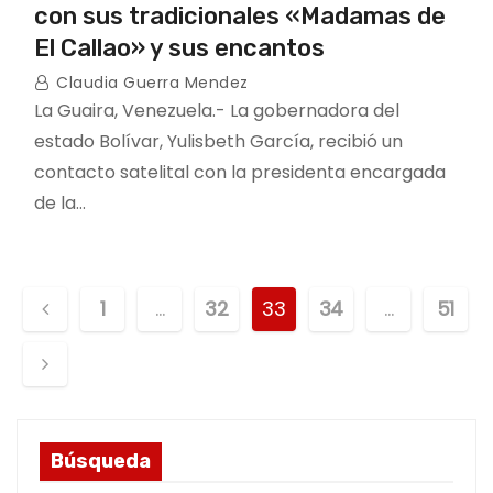
con sus tradicionales «Madamas de
El Callao» y sus encantos
Claudia Guerra Mendez
La Guaira, Venezuela.- La gobernadora del
estado Bolívar, Yulisbeth García, recibió un
contacto satelital con la presidenta encargada
de la…
P
1
…
32
33
34
…
51
o
s
t
Búsqueda