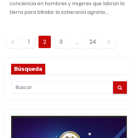
conciencia en hombres y mujeres que labran la
tierra para blindar la soberanía agraria.…
P
1
2
3
…
24
o
s
Búsqueda
t
S
s
e
a
p
r
a
c
h
g