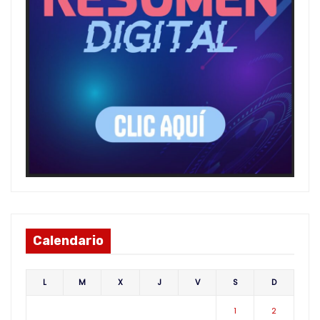
Calendario
L
M
X
J
V
S
D
1
2