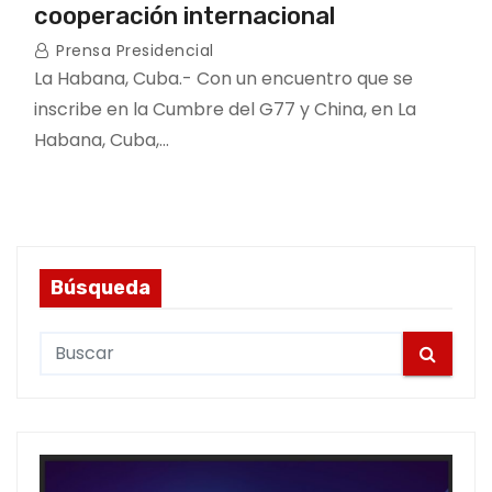
cooperación internacional
Prensa Presidencial
La Habana, Cuba.- Con un encuentro que se
inscribe en la Cumbre del G77 y China, en La
Habana, Cuba,…
Búsqueda
S
e
a
r
c