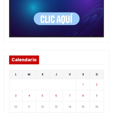
Calendario
L
M
X
J
V
S
D
1
2
3
4
5
6
7
8
9
10
11
12
13
14
15
16