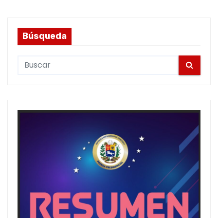
Búsqueda
S
e
a
r
c
h