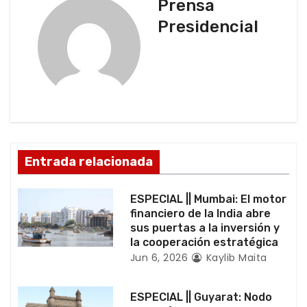
g
Prensa
Presidencial
a
c
i
ó
n
Entrada relacionada
d
ESPECIAL || Mumbai: El motor
e
financiero de la India abre
sus puertas a la inversión y
e
la cooperación estratégica
Jun 6, 2026
Kaylib Maita
n
t
ESPECIAL || Guyarat: Nodo