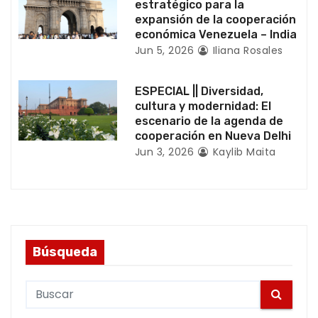
estratégico para la
r
expansión de la cooperación
económica Venezuela – India
a
Jun 5, 2026
Iliana Rosales
d
ESPECIAL || Diversidad,
a
cultura y modernidad: El
escenario de la agenda de
s
cooperación en Nueva Delhi
Jun 3, 2026
Kaylib Maita
Búsqueda
S
e