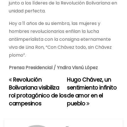
junto a los líderes de la Revolución Bolivariana en
unidad perfecta.
Hoy a 11 años de su siembra, las mujeres y
hombres revolucionarios enfilan la lucha
antiimperialista con la consigna eternamente
viva de Lina Ron, “Con Chávez todo, sin Chávez
plomo”.
Prensa Presidencial / Yndira Visnú López
Revolución
Hugo Chávez, un
N
Bolivariana visibiliza
sentimiento infinito
a
rol protagónico de los
de amor en el
campesinos
pueblo
v
e