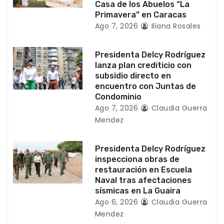
Casa de los Abuelos “La
t
Primavera” en Caracas
Ago 7, 2026
Iliana Rosales
r
a
Presidenta Delcy Rodríguez
lanza plan crediticio con
d
subsidio directo en
encuentro con Juntas de
a
Condominio
Ago 7, 2026
Claudia Guerra
s
Mendez
Presidenta Delcy Rodríguez
inspecciona obras de
restauración en Escuela
Naval tras afectaciones
sísmicas en La Guaira
Ago 6, 2026
Claudia Guerra
Mendez