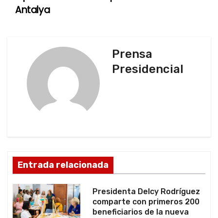
e
Antalya
g
a
Prensa
c
Presidencial
i
ó
n
d
Entrada relacionada
e
e
Presidenta Delcy Rodríguez
comparte con primeros 200
n
beneficiarios de la nueva