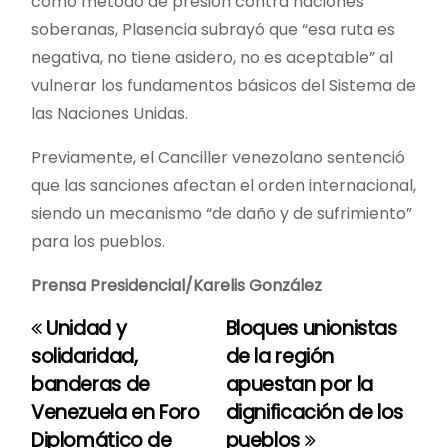
como método de presión contra naciones
soberanas, Plasencia subrayó que “esa ruta es
negativa, no tiene asidero, no es aceptable” al
vulnerar los fundamentos básicos del Sistema de
las Naciones Unidas.
Previamente, el Canciller venezolano sentenció
que las sanciones afectan el orden internacional,
siendo un mecanismo “de daño y de sufrimiento”
para los pueblos.
Prensa Presidencial/Karelis González
Unidad y
Bloques unionistas
N
solidaridad,
de la región
a
banderas de
apuestan por la
Venezuela en Foro
dignificación de los
v
Diplomático de
pueblos