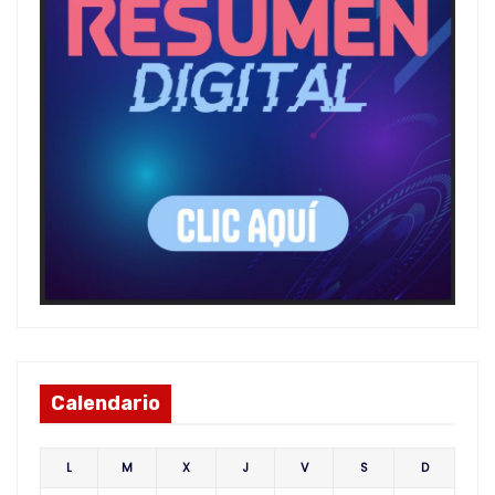
Calendario
L
M
X
J
V
S
D