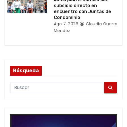
subsidio directo en
encuentro con Juntas de
Condominio
Ago 7, 2026
Claudia Guerra
Mendez
Búsqueda
S
e
a
r
c
h