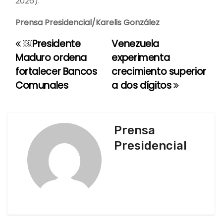
2026).
Prensa Presidencial/Karelis González
￼Presidente
Venezuela
N
Maduro ordena
experimenta
a
fortalecer Bancos
crecimiento superior
Comunales
a dos dígitos
v
e
g
Prensa
Presidencial
a
c
i
ó