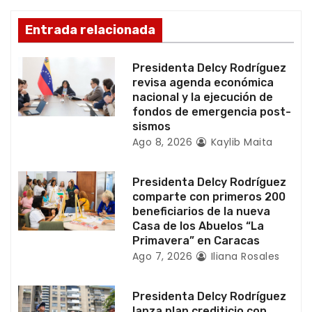
n
Entrada relacionada
d
Presidenta Delcy Rodríguez
e
revisa agenda económica
nacional y la ejecución de
e
fondos de emergencia post-
sismos
n
Ago 8, 2026
Kaylib Maita
t
Presidenta Delcy Rodríguez
r
comparte con primeros 200
beneficiarios de la nueva
a
Casa de los Abuelos “La
Primavera” en Caracas
d
Ago 7, 2026
Iliana Rosales
a
Presidenta Delcy Rodríguez
s
lanza plan crediticio con