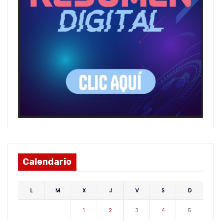
Calendario
L
M
X
J
V
S
D
1
2
3
4
5