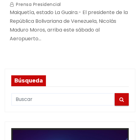
Prensa Presidencial
Maiquetía, estado La Guaira.- El presidente de la
República Bolivariana de Venezuela, Nicolás
Maduro Moros, arriba este sábado al
Aeropuerto…
Búsqueda
S
e
a
r
c