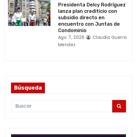
s
Presidenta Delcy Rodríguez
lanza plan crediticio con
subsidio directo en
encuentro con Juntas de
Condominio
Ago 7, 2026
Claudia Guerra
Mendez
Búsqueda
S
e
a
r