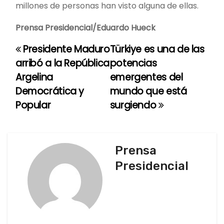
millones de personas han visto alguna de ellas.
Prensa Presidencial/Eduardo Hueck
Presidente Maduro
Türkiye es una de las
N
arribó a la República
potencias
a
Argelina
emergentes del
Democrática y
mundo que está
v
Popular
surgiendo
e
g
Prensa
a
Presidencial
c
i
ó