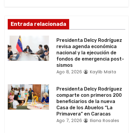
n
d
Entrada relacionada
e
Presidenta Delcy Rodríguez
e
revisa agenda económica
nacional y la ejecución de
n
fondos de emergencia post-
sismos
t
Ago 8, 2026
Kaylib Maita
r
Presidenta Delcy Rodríguez
a
comparte con primeros 200
beneficiarios de la nueva
d
Casa de los Abuelos “La
Primavera” en Caracas
a
Ago 7, 2026
Iliana Rosales